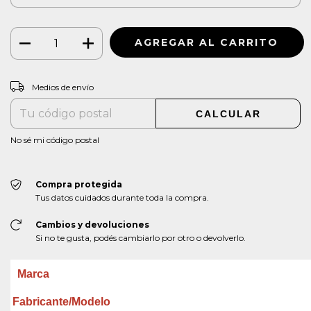
CAMBIAR CP
Entregas para el CP:
Medios de envío
CALCULAR
No sé mi código postal
Compra protegida
Tus datos cuidados durante toda la compra.
Cambios y devoluciones
Si no te gusta, podés cambiarlo por otro o devolverlo.
Marca
Fabricante/Modelo