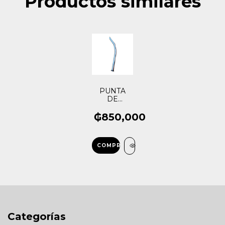
Productos similares
PUNTA
DE
ESCAPE
UNIPORT
₲850,000
JACTO
2000
COMPRAR
Categorías