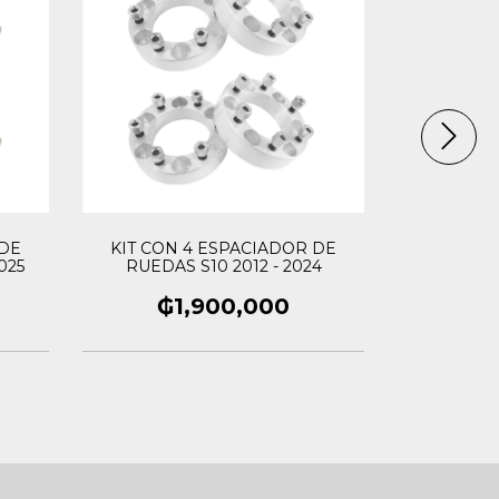
 DE
KIT CON 4 ESPACIADOR DE
KIT CON
025
RUEDAS S10 2012 - 2024
RUEDAS
A
₲1,900,000
₲1