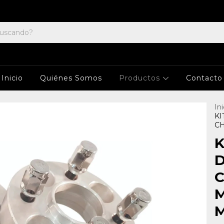
Inicio
Quiénes Somos
Productos
Contacto
Ini
KI
CH
K
D
M
M