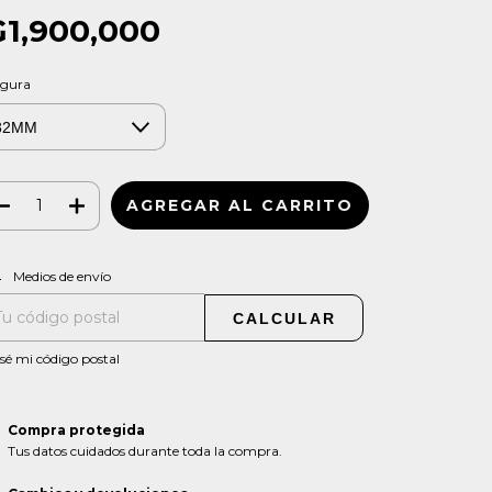
₲1,900,000
rgura
CAMBIAR CP
regas para el CP:
Medios de envío
CALCULAR
sé mi código postal
Compra protegida
Tus datos cuidados durante toda la compra.