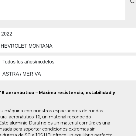
 2022
CHEVROLET MONTANA
Todos los años/modelos
ASTRA / MERIVA
6 aeronáutico – Máxima resistencia, estabilidad y
 de tu máquina con nuestros espaciadores de ruedas
ural aeronáutico T6, un material reconocido
 Este aluminio Dural no es un material común: es una
pensada para soportar condiciones extremas sin
dureza de 90 a 105 HB, ofrece un equilibrio perfecto