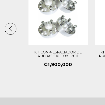
IADOR DE
KIT CON 4 ESPACIADOR DE
KI
EN GOL /
RUEDAS S10 1998 - 2011
RU
RATI
000
₲1,900,000